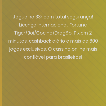
Jogue no 33r com total segurança!
Licença internacional, Fortune
Tiger/Boi/Coelho/Dragão, Pix em 2
minutos, cashback diário e mais de 800
jogos exclusivos. O cassino online mais
confiável para brasileiros!