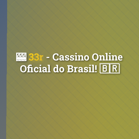
🎰
33r
- Cassino Online
Oficial do Brasil! 🇧🇷