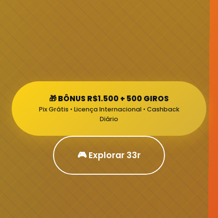
🎁 BÔNUS R$1.500 + 500 GIROS
Pix Grátis • Licença Internacional • Cashback
Diário
🎮 Explorar 33r