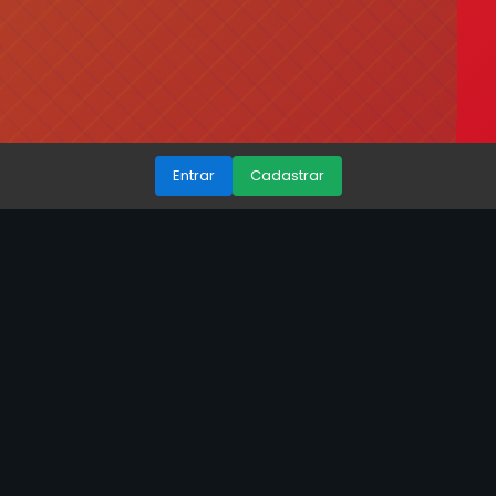
Entrar
Cadastrar
33r |
BattleRoostersBonusBuy: