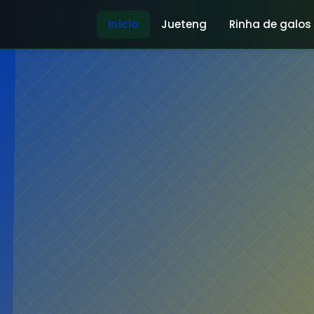
Início
Jueteng
Rinha de galos