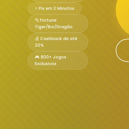
⚡ Pix em 2 Minutos
🐅 Fortune
Tiger/Boi/Dragão
💰 Cashback de até
20%
🎮 800+ Jogos
Exclusivos