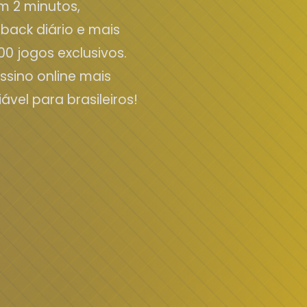
em 2 minutos,
back diário e mais
00 jogos exclusivos.
ssino online mais
ável para brasileiros!