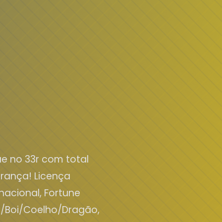
e no 33r com total
rança! Licença
rnacional, Fortune
r/Boi/Coelho/Dragão,