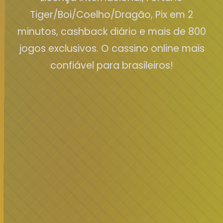
Tiger/Boi/Coelho/Dragão, Pix em 2
minutos, cashback diário e mais de 800
jogos exclusivos. O cassino online mais
confiável para brasileiros!