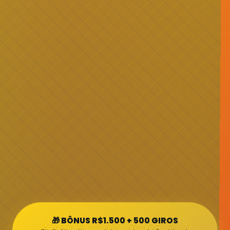
🎁 BÔNUS R$1.500 + 500 GIROS